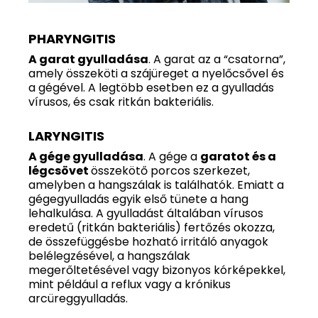
PHARYNGITIS
A garat gyulladása
. A garat az a “csatorna”,
amely összeköti a szájüreget a nyelőcsővel és
a gégével. A legtöbb esetben ez a gyulladás
vírusos, és csak ritkán bakteriális.
LARYNGITIS
A gége gyulladása
. A gége a
garatot és a
légcsövet
összekötő porcos szerkezet,
amelyben a hangszálak is találhatók. Emiatt a
gégegyulladás egyik első tünete a hang
lehalkulása. A gyulladást általában vírusos
eredetű (ritkán bakteriális) fertőzés okozza,
de összefüggésbe hozható irritáló anyagok
belélegzésével, a hangszálak
megerőltetésével vagy bizonyos kórképekkel,
mint például a reflux vagy a krónikus
arcüreggyulladás.