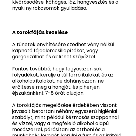
kivörösödése, köhögés, láz, hangvesztés és a
nyaki nyirokcsomók gyulladása.
A torokfájás kezelése
A tünetek enyhítésére szedhet vény nélkül
kapható fájdalomcsillapítókat, vagy
gargarizálhat és öblíthet szájvízzel.
Fontos továbbá, hogy fogyasszon sok
folyadékot, kerülje a túl forró italokat és az
alkoholos italokat, ne dohányozzon, ne
erőltesse meg a hangját, és pihenjen,
éjszakánként 7-8 órát aludjon.
A torokfájás megelőzése érdekében viszont
javasolt betartani néhány egyszerű higiéniai
szabályt, mint például kézmosás szappannal
és vízzel, vagy a megfelelő alkohol alapú
mosószerrel, párásítani az otthoni és a
munkahelyi levegőt, kerülni a füst és az irritáló