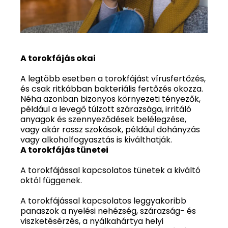
A torokfájás okai
A legtöbb esetben a torokfájást vírusfertőzés,
és csak ritkábban bakteriális fertőzés okozza.
Néha azonban bizonyos környezeti tényezők,
például a levegő túlzott szárazsága, irritáló
anyagok és szennyeződések belélegzése,
vagy akár rossz szokások, például dohányzás
vagy alkoholfogyasztás is kiválthatják.
A torokfájás tünetei
A torokfájással kapcsolatos tünetek a kiváltó
októl függenek.
A torokfájással kapcsolatos leggyakoribb
panaszok a nyelési nehézség, szárazság- és
viszketésérzés, a nyálkahártya helyi