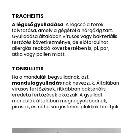
TRACHEITIS
A légcső gyulladása
. A légcső a torok
folytatása, amely a gégétől a hörgőkig tart.
Gyulladása általában vírusos vagy bakteriális
fertőzés következménye, de előfordulhat
allergiás reakció következtében is, pl. por,
atka vagy pollen miatt.
TONSILLITIS
Ha a mandulák begyulladnak, azt
mandulagyulladás
nak nevezzük. Általában
vírusos fertőzések, ritkábban bakteriális
eredetű fertőzések okozzák. A gyulladt
mandulák általában megnagyobbodnak,
pirosak, és néha sárgásfehér plakkok borítják.