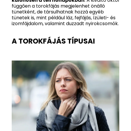
különösen a téli hónapokban
. A kiváltó októl
függően a torokfájás megjelenhet önálló
tünetként, de társulhatnak hozzá egyéb
tünetek is, mint például láz, fejfájás, ízületi- és
izomfájdalom, valamint duzzadt nyirokcsomók.
A TOROKFÁJÁS TÍPUSAI