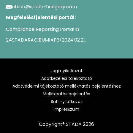
office@stada-hungary.com
Megfelelési jelentési portál:
Compliance Reporting Portal ⧉
24STADARACIBUM1AP3/2024.02.21.
Jogi nyilatkozat
Adatkezelési tájékoztató
Adatvédelmi tájékoztató mellékhatás bejelentéshez
Mellékhatás bejelentés
Süti nyilatkozat
Impresszum
Copyright® STADA 2026