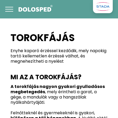
TOROKFÁJÁS
Enyhe kaparó érzéssel kezdődik, mely napokig
tartó kellemetlen érzéssé válhat, és
megnehezítheti a nyelést
MI AZ A TOROKFÁJÁS?
A torokfájás nagyon gyakori gyulladásos
megbetegedés
, mely érintheti a garat, a
gége, a mandulák vagy a hangszálak
nyálkahártyájáti.
Felnőtteknél és gyermekeknél is gyakori,