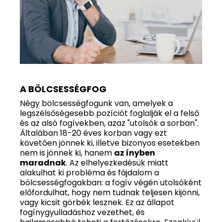
A BÖLCSESSÉGFOG
Négy bölcsességfogunk van, amelyek a
legszélsőségesebb pozíciót foglalják el a felső
és az alsó fogívekben, azaz "utolsók a sorban".
Általában 18-20 éves korban vagy ezt
követően jönnek ki, illetve bizonyos esetekben
nem is jönnek ki, hanem
az ínyben
maradnak
. Az elhelyezkedésük miatt
alakulhat ki probléma és fájdalom a
bölcsességfogakban: a fogív végén utolsóként
előfordulhat, hogy nem tudnak teljesen kijönni,
vagy kicsit görbék lesznek. Ez az állapot
fogínygyulladáshoz vezethet, és