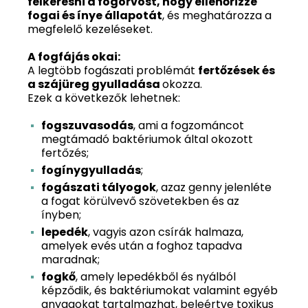
felkeresni a fogorvost, hogy ellenőrizze
fogai és ínye állapotát
, és meghatározza a
megfelelő kezeléseket.
A fogfájás okai:
A legtöbb fogászati problémát
fertőzések és
a szájüreg gyulladása
okozza.
Ezek a következők lehetnek:
fogszuvasodás
, ami a fogzománcot
megtámadó baktériumok által okozott
fertőzés;
fogínygyulladás
;
fogászati tályogok
, azaz genny jelenléte
a fogat körülvevő szövetekben és az
ínyben;
lepedék
, vagyis azon csírák halmaza,
amelyek evés után a foghoz tapadva
maradnak;
fogkő
, amely lepedékből és nyálból
képződik, és baktériumokat valamint egyéb
anyagokat tartalmazhat, beleértve toxikus