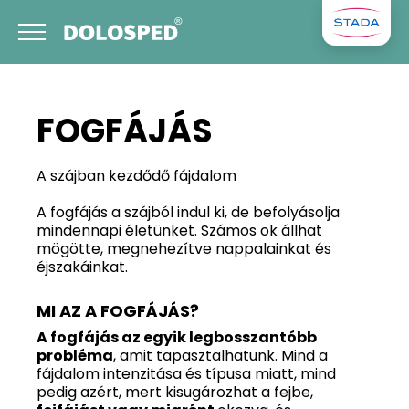
FOGFÁJÁS
A szájban kezdődő fájdalom
A fogfájás a szájból indul ki, de befolyásolja
mindennapi életünket. Számos ok állhat
mögötte, megnehezítve nappalainkat és
éjszakáinkat.
MI AZ A FOGFÁJÁS?
A fogfájás az egyik legbosszantóbb
probléma
, amit tapasztalhatunk. Mind a
fájdalom intenzitása és típusa miatt, mind
pedig azért, mert kisugározhat a fejbe,