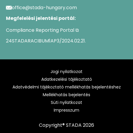
office@stada-hungary.com
Megfelelési jelentési portál:
Compliance Reporting Portal ⧉
24STADARACIBUM1AP3/2024.02.21.
Jogi nyilatkozat
Adatkezelési tájékoztató
Adatvédelmi tájékoztató mellékhatás bejelentéshez
Mellékhatás bejelentés
Süti nyilatkozat
Impresszum
Copyright® STADA 2026