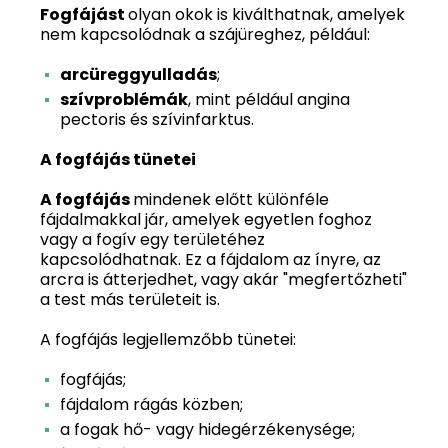
Fogfájást
olyan okok is kiválthatnak, amelyek
nem kapcsolódnak a szájüreghez, például:
arcüreggyulladás
;
szívproblémák
, mint például angina
pectoris és szívinfarktus.
A fogfájás tünetei
A fogfájás
mindenek előtt különféle
fájdalmakkal jár, amelyek egyetlen foghoz
vagy a fogív egy területéhez
kapcsolódhatnak. Ez a fájdalom az ínyre, az
arcra is átterjedhet, vagy akár "megfertőzheti"
a test más területeit is.
A fogfájás legjellemzőbb tünetei:
fogfájás;
fájdalom rágás közben;
a fogak hő- vagy hidegérzékenysége;