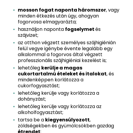
mosson fogat naponta háromszor
, vagy
minden étkezés után úgy, ahogyan
fogorvosa elmagyarázta;
használjon naponta
fogselymet
és
szájvizet;
az otthon végzett személyes szájhigiénián
felül vegye igénybe évente legalább egy
alkalommal a fogorvos által végzett
professzionális szájhigiéniai kezelést is;
lehetőleg
kerülje a magas
cukortartalmú ételeket és italokat
, és
mindenképpen korlátozza a
cukorfogyasztást;
lehetőleg kerülje vagy korlátozza a
dohányzást;
lehetőleg kerülje vagy korlátozza az
alkoholfogyasztást;
tartsa be a
kiegyensúlyozott
,
zöldségekben és gyümölcsökben gazdag
étrendet
;