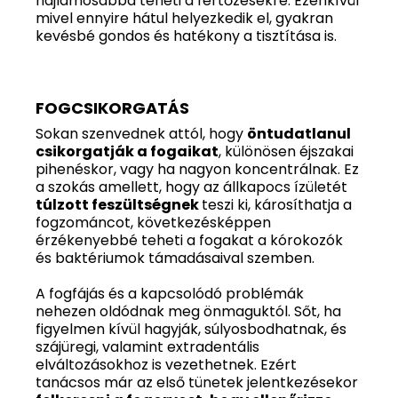
hajlamosabbá teheti a fertőzésekre. Ezenkívül
mivel ennyire hátul helyezkedik el, gyakran
kevésbé gondos és hatékony a tisztítása is.
FOGCSIKORGATÁS
Sokan szenvednek attól, hogy
öntudatlanul
csikorgatják a fogaikat
, különösen éjszakai
pihenéskor, vagy ha nagyon koncentrálnak. Ez
a szokás amellett, hogy az állkapocs ízületét
túlzott feszültségnek
teszi ki, károsíthatja a
fogzománcot, következésképpen
érzékenyebbé teheti a fogakat a kórokozók
és baktériumok támadásaival szemben.
A fogfájás és a kapcsolódó problémák
nehezen oldódnak meg önmaguktól. Sőt, ha
figyelmen kívül hagyják, súlyosbodhatnak, és
szájüregi, valamint extradentális
elváltozásokhoz is vezethetnek. Ezért
tanácsos már az első tünetek jelentkezésekor