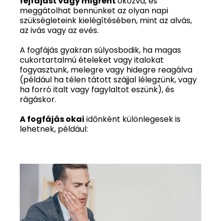
fejfájást vagy migrént
okozva, és
meggátolhat bennünket az olyan napi
szükségleteink kielégítésében, mint az alvás,
az ivás vagy az evés.
A fogfájás gyakran súlyosbodik, ha magas
cukortartalmú ételeket vagy italokat
fogyasztunk, melegre vagy hidegre reagálva
(például ha télen tátott szájjal lélegzünk, vagy
ha forró italt vagy fagylaltot eszünk), és
rágáskor.
A fogfájás okai
időnként különlegesek is
lehetnek, például: