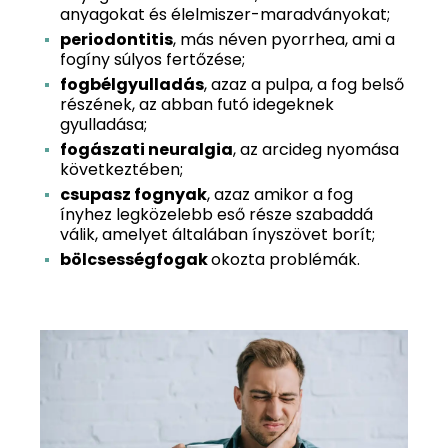
anyagokat és élelmiszer-maradványokat;
periodontitis
, más néven pyorrhea, ami a
fogíny súlyos fertőzése;
fogbélgyulladás
, azaz a pulpa, a fog belső
részének, az abban futó idegeknek
gyulladása;
fogászati neuralgia
, az arcideg nyomása
következtében;
csupasz fognyak
, azaz amikor a fog
ínyhez legközelebb eső része szabaddá
válik, amelyet általában ínyszövet borít;
bölcsességfogak
okozta problémák.