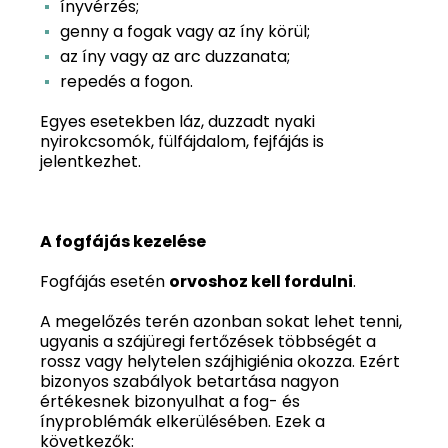
ínyvérzés;
genny a fogak vagy az íny körül;
az íny vagy az arc duzzanata;
repedés a fogon.
Egyes esetekben láz, duzzadt nyaki
nyirokcsomók, fülfájdalom, fejfájás is
jelentkezhet.
A fogfájás kezelése
Fogfájás esetén
orvoshoz kell fordulni
.
A megelőzés terén azonban sokat lehet tenni,
ugyanis a szájüregi fertőzések többségét a
rossz vagy helytelen szájhigiénia okozza. Ezért
bizonyos szabályok betartása nagyon
értékesnek bizonyulhat a fog- és
ínyproblémák elkerülésében. Ezek a
következők: